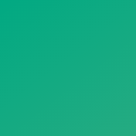
遥想公瑾当年，小乔初嫁了，雄姿英发。
羽扇纶巾，谈笑间，樯橹灰飞烟灭。
故国神游，多情应笑我，早生华发。
人生如梦，一尊还酹江月。